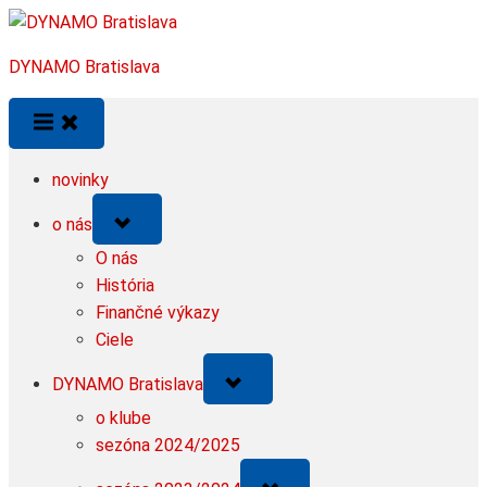
Skip
to
DYNAMO Bratislava
content
novinky
Toggle
o nás
sub-
menu
O nás
História
Finančné výkazy
Ciele
Toggle
DYNAMO Bratislava
sub-
menu
o klube
sezóna 2024/2025
Toggle