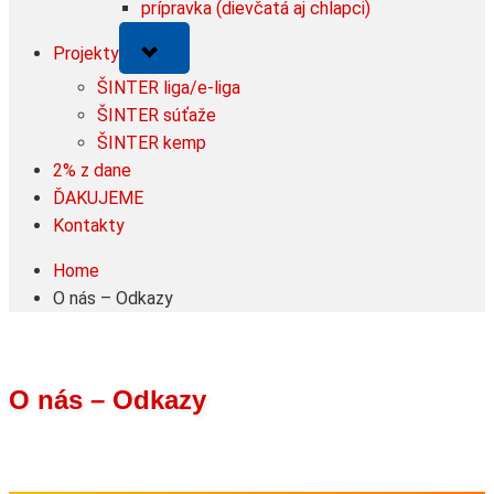
prípravka (dievčatá aj chlapci)
Toggle
Projekty
sub-
menu
ŠINTER liga/e-liga
ŠINTER súťaže
ŠINTER kemp
2% z dane
ĎAKUJEME
Kontakty
Home
O nás – Odkazy
O nás – Odkazy