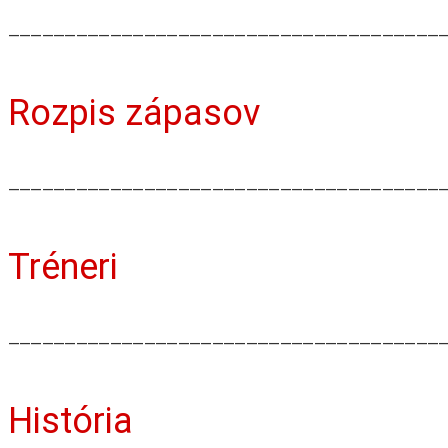
⸻⸻⸻⸻⸻⸻⸻⸻⸻⸻⸻⸻
Rozpis zápasov
⸻⸻⸻⸻⸻⸻⸻⸻⸻⸻⸻⸻
Tréneri
⸻⸻⸻⸻⸻⸻⸻⸻⸻⸻⸻⸻
História