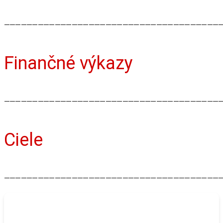
⸻⸻⸻⸻⸻⸻⸻⸻⸻⸻⸻⸻
Finančné výkazy
⸻⸻⸻⸻⸻⸻⸻⸻⸻⸻⸻⸻
Ciele
⸻⸻⸻⸻⸻⸻⸻⸻⸻⸻⸻⸻