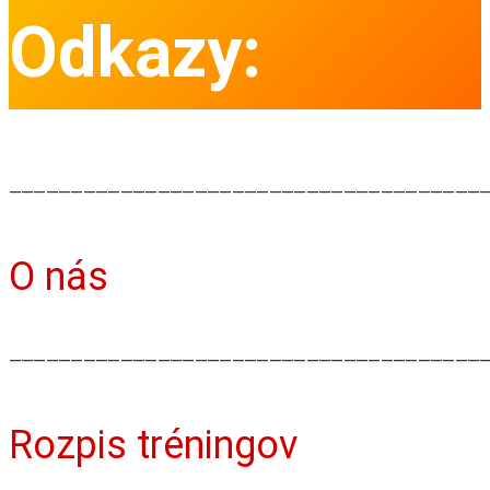
Odkazy:
⸻⸻⸻⸻⸻⸻⸻⸻⸻⸻⸻⸻
O nás
⸻⸻⸻⸻⸻⸻⸻⸻⸻⸻⸻⸻
Rozpis tréningov