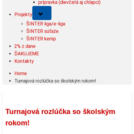
prípravka (dievčatá aj chlapci)
Toggle
Projekty
sub-
menu
ŠINTER liga/e-liga
ŠINTER súťaže
ŠINTER kemp
2% z dane
ĎAKUJEME
Kontakty
Home
Turnajová rozlúčka so školským rokom!
Turnajová rozlúčka so školským
rokom!