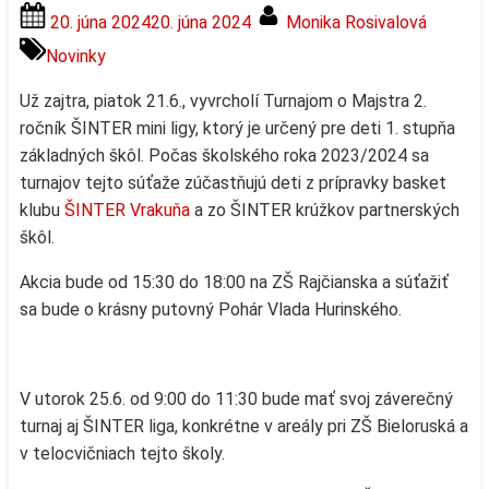
Posted
By
20. júna 2024
20. júna 2024
Monika Rosivalová
on
Novinky
Už zajtra, piatok 21.6., vyvrcholí Turnajom o Majstra 2.
ročník ŠINTER mini ligy, ktorý je určený pre deti 1. stupňa
základných škôl. Počas školského roka 2023/2024 sa
turnajov tejto súťaže zúčastňujú deti z prípravky basket
klubu
ŠINTER Vrakuňa
a zo ŠINTER krúžkov partnerských
škôl.
Akcia bude od 15:30 do 18:00 na ZŠ Rajčianska a súťažiť
sa bude o krásny putovný Pohár Vlada Hurinského.
V
utorok 25.6. od 9:00 do 11:30 bude mať svoj záverečný
turnaj aj ŠINTER liga, konkrétne v areály pri ZŠ Bieloruská a
v telocvičniach tejto školy.