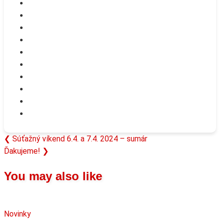
Previous
❮
Súťažný víkend 6.4. a 7.4. 2024 – sumár
Navigácia
Next
Post:
Ďakujeme!
❯
v
Post:
You may also like
článku
Novinky