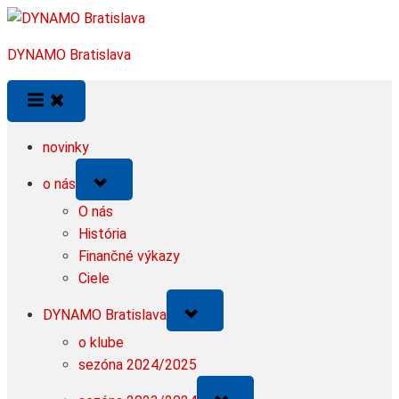
Skip
to
DYNAMO Bratislava
content
novinky
Toggle
o nás
sub-
menu
O nás
História
Finančné výkazy
Ciele
Toggle
DYNAMO Bratislava
sub-
menu
o klube
sezóna 2024/2025
Toggle